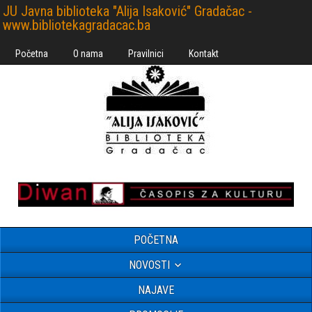
JU Javna biblioteka "Alija Isaković" Gradačac -
www.bibliotekagradacac.ba
Početna
O nama
Pravilnici
Kontakt
POČETNA
NOVOSTI
NAJAVE