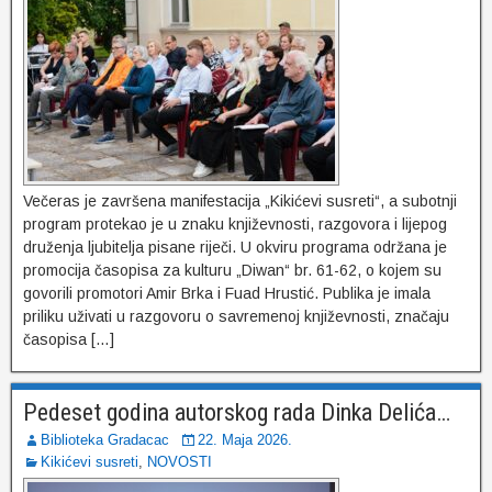
Večeras je završena manifestacija „Kikićevi susreti“, a subotnji
program protekao je u znaku književnosti, razgovora i lijepog
druženja ljubitelja pisane riječi. U okviru programa održana je
promocija časopisa za kulturu „Diwan“ br. 61-62, o kojem su
govorili promotori Amir Brka i Fuad Hrustić. Publika je imala
priliku uživati u razgovoru o savremenoj književnosti, značaju
časopisa […]
Pedeset godina autorskog rada Dinka Delića…
Biblioteka Gradacac
22. Maja 2026.
Kikićevi susreti
,
NOVOSTI