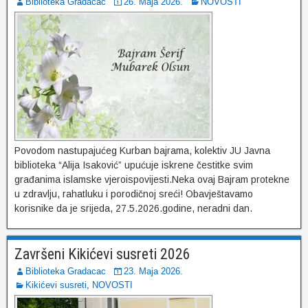
Biblioteka Gradacac
26. Maja 2026.
NOVOSTI
Povodom nastupajućeg Kurban bajrama, kolektiv JU Javna
biblioteka “Alija Isaković” upućuje iskrene čestitke svim
građanima islamske vjeroispovijesti.Neka ovaj Bajram protekne
u zdravlju, rahatluku i porodičnoj sreći! Obavještavamo
korisnike da je srijeda, 27.5.2026.godine, neradni dan.
Završeni Kikićevi susreti 2026
Biblioteka Gradacac
23. Maja 2026.
Kikićevi susreti
,
NOVOSTI