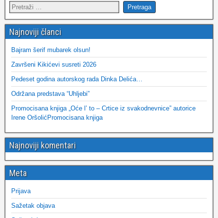
Najnoviji članci
Bajram šerif mubarek olsun!
Završeni Kikićevi susreti 2026
Pedeset godina autorskog rada Dinka Delića…
Održana predstava “Uhljebi”
Promocisana knjiga „Oće l’ to – Crtice iz svakodnevnice” autorice
Irene OršolićPromocisana knjiga
Najnoviji komentari
Meta
Prijava
Sažetak objava