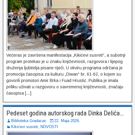
Večeras je završena manifestacija „Kikićevi susreti“, a subotnji
program protekao je u znaku književnosti, razgovora i lijepog
druženja ljubitelja pisane riječi. U okviru programa održana je
promocija časopisa za kulturu „Diwan“ br. 61-62, o kojem su
govorili promotori Amir Brka i Fuad Hrustić. Publika je imala
priliku uživati u razgovoru o savremenoj književnosti, značaju
časopisa […]
Pedeset godina autorskog rada Dinka Delića…
Biblioteka Gradacac
22. Maja 2026.
Kikićevi susreti
,
NOVOSTI