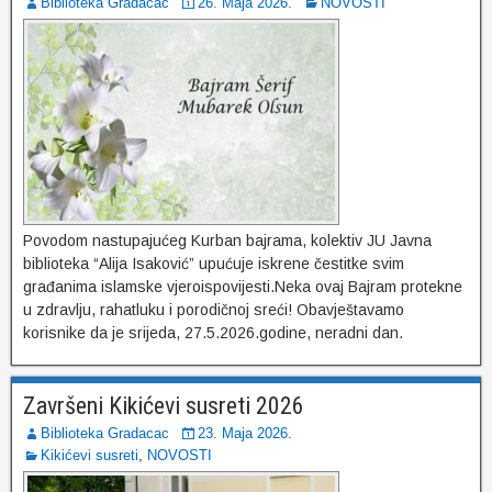
Biblioteka Gradacac
26. Maja 2026.
NOVOSTI
Povodom nastupajućeg Kurban bajrama, kolektiv JU Javna
biblioteka “Alija Isaković” upućuje iskrene čestitke svim
građanima islamske vjeroispovijesti.Neka ovaj Bajram protekne
u zdravlju, rahatluku i porodičnoj sreći! Obavještavamo
korisnike da je srijeda, 27.5.2026.godine, neradni dan.
Završeni Kikićevi susreti 2026
Biblioteka Gradacac
23. Maja 2026.
Kikićevi susreti
,
NOVOSTI