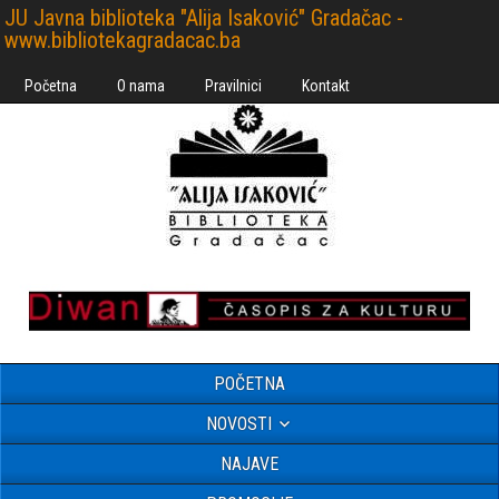
JU Javna biblioteka "Alija Isaković" Gradačac -
www.bibliotekagradacac.ba
Početna
O nama
Pravilnici
Kontakt
POČETNA
NOVOSTI
NAJAVE