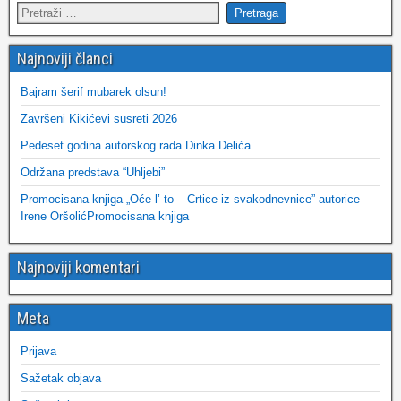
Najnoviji članci
Bajram šerif mubarek olsun!
Završeni Kikićevi susreti 2026
Pedeset godina autorskog rada Dinka Delića…
Održana predstava “Uhljebi”
Promocisana knjiga „Oće l’ to – Crtice iz svakodnevnice” autorice
Irene OršolićPromocisana knjiga
Najnoviji komentari
Meta
Prijava
Sažetak objava