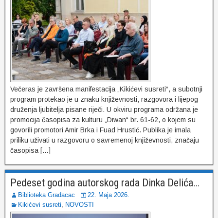
Večeras je završena manifestacija „Kikićevi susreti“, a subotnji
program protekao je u znaku književnosti, razgovora i lijepog
druženja ljubitelja pisane riječi. U okviru programa održana je
promocija časopisa za kulturu „Diwan“ br. 61-62, o kojem su
govorili promotori Amir Brka i Fuad Hrustić. Publika je imala
priliku uživati u razgovoru o savremenoj književnosti, značaju
časopisa […]
Pedeset godina autorskog rada Dinka Delića…
Biblioteka Gradacac
22. Maja 2026.
Kikićevi susreti
,
NOVOSTI