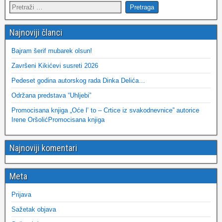
Najnoviji članci
Bajram šerif mubarek olsun!
Završeni Kikićevi susreti 2026
Pedeset godina autorskog rada Dinka Delića…
Održana predstava “Uhljebi”
Promocisana knjiga „Oće l’ to – Crtice iz svakodnevnice” autorice
Irene OršolićPromocisana knjiga
Najnoviji komentari
Meta
Prijava
Sažetak objava