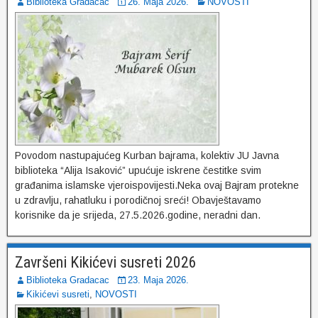
Biblioteka Gradacac
26. Maja 2026.
NOVOSTI
Povodom nastupajućeg Kurban bajrama, kolektiv JU Javna
biblioteka “Alija Isaković” upućuje iskrene čestitke svim
građanima islamske vjeroispovijesti.Neka ovaj Bajram protekne
u zdravlju, rahatluku i porodičnoj sreći! Obavještavamo
korisnike da je srijeda, 27.5.2026.godine, neradni dan.
Završeni Kikićevi susreti 2026
Biblioteka Gradacac
23. Maja 2026.
Kikićevi susreti
,
NOVOSTI