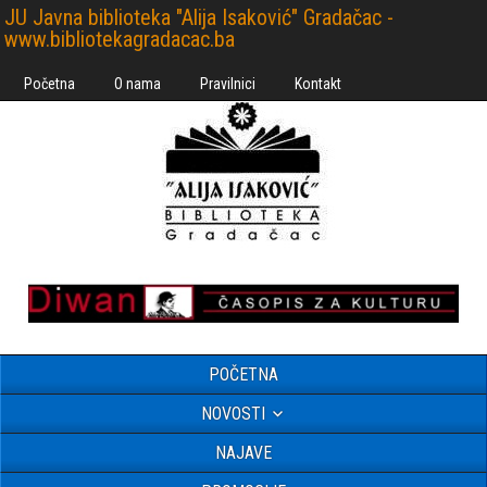
JU Javna biblioteka "Alija Isaković" Gradačac -
www.bibliotekagradacac.ba
Početna
O nama
Pravilnici
Kontakt
POČETNA
NOVOSTI
NAJAVE