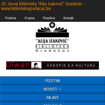
JU Javna biblioteka "Alija Isaković" Gradačac -
www.bibliotekagradacac.ba
Početna
O nama
Pravilnici
Kontakt
POČETNA
NOVOSTI
NAJAVE