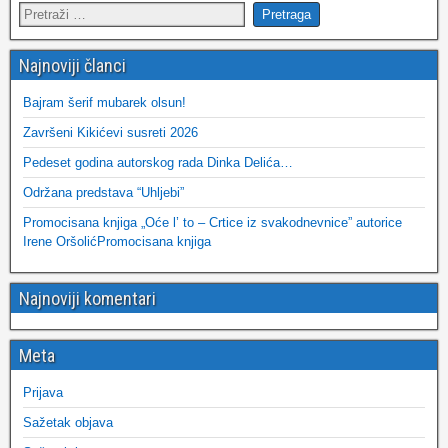
Najnoviji članci
Bajram šerif mubarek olsun!
Završeni Kikićevi susreti 2026
Pedeset godina autorskog rada Dinka Delića…
Održana predstava “Uhljebi”
Promocisana knjiga „Oće l’ to – Crtice iz svakodnevnice” autorice
Irene OršolićPromocisana knjiga
Najnoviji komentari
Meta
Prijava
Sažetak objava