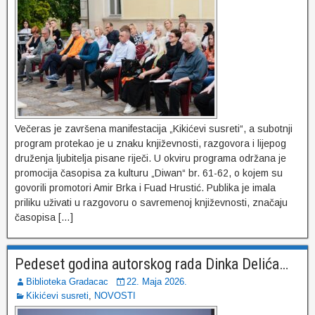
Večeras je završena manifestacija „Kikićevi susreti“, a subotnji
program protekao je u znaku književnosti, razgovora i lijepog
druženja ljubitelja pisane riječi. U okviru programa održana je
promocija časopisa za kulturu „Diwan“ br. 61-62, o kojem su
govorili promotori Amir Brka i Fuad Hrustić. Publika je imala
priliku uživati u razgovoru o savremenoj književnosti, značaju
časopisa […]
Pedeset godina autorskog rada Dinka Delića…
Biblioteka Gradacac
22. Maja 2026.
Kikićevi susreti
,
NOVOSTI