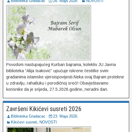
Biblioteka Gradacac
26. Maja 2026.
NOVOSTI
Povodom nastupajućeg Kurban bajrama, kolektiv JU Javna
biblioteka “Alija Isaković” upućuje iskrene čestitke svim
građanima islamske vjeroispovijesti.Neka ovaj Bajram protekne
u zdravlju, rahatluku i porodičnoj sreći! Obavještavamo
korisnike da je srijeda, 27.5.2026.godine, neradni dan.
Završeni Kikićevi susreti 2026
Biblioteka Gradacac
23. Maja 2026.
Kikićevi susreti
,
NOVOSTI