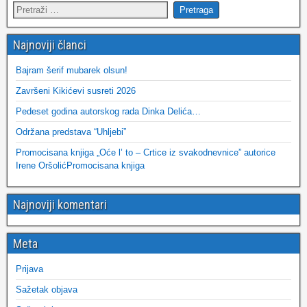
Najnoviji članci
Bajram šerif mubarek olsun!
Završeni Kikićevi susreti 2026
Pedeset godina autorskog rada Dinka Delića…
Održana predstava “Uhljebi”
Promocisana knjiga „Oće l’ to – Crtice iz svakodnevnice” autorice
Irene OršolićPromocisana knjiga
Najnoviji komentari
Meta
Prijava
Sažetak objava