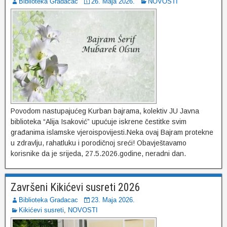
Biblioteka Gradacac
26. Maja 2026.
NOVOSTI
Povodom nastupajućeg Kurban bajrama, kolektiv JU Javna
biblioteka “Alija Isaković” upućuje iskrene čestitke svim
građanima islamske vjeroispovijesti.Neka ovaj Bajram protekne
u zdravlju, rahatluku i porodičnoj sreći! Obavještavamo
korisnike da je srijeda, 27.5.2026.godine, neradni dan.
Završeni Kikićevi susreti 2026
Biblioteka Gradacac
23. Maja 2026.
Kikićevi susreti
,
NOVOSTI