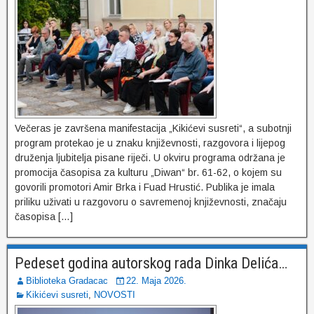
Večeras je završena manifestacija „Kikićevi susreti“, a subotnji
program protekao je u znaku književnosti, razgovora i lijepog
druženja ljubitelja pisane riječi. U okviru programa održana je
promocija časopisa za kulturu „Diwan“ br. 61-62, o kojem su
govorili promotori Amir Brka i Fuad Hrustić. Publika je imala
priliku uživati u razgovoru o savremenoj književnosti, značaju
časopisa […]
Pedeset godina autorskog rada Dinka Delića…
Biblioteka Gradacac
22. Maja 2026.
Kikićevi susreti
,
NOVOSTI