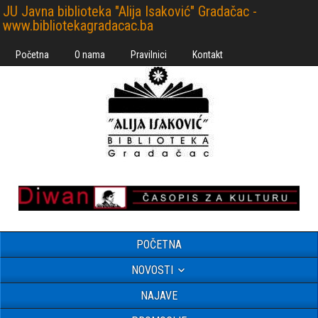
JU Javna biblioteka "Alija Isaković" Gradačac -
www.bibliotekagradacac.ba
Početna
O nama
Pravilnici
Kontakt
POČETNA
NOVOSTI
NAJAVE