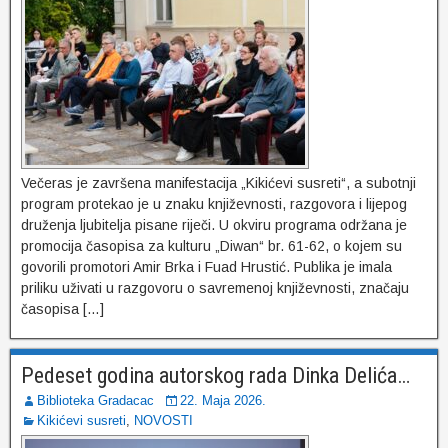
Večeras je završena manifestacija „Kikićevi susreti“, a subotnji
program protekao je u znaku književnosti, razgovora i lijepog
druženja ljubitelja pisane riječi. U okviru programa održana je
promocija časopisa za kulturu „Diwan“ br. 61-62, o kojem su
govorili promotori Amir Brka i Fuad Hrustić. Publika je imala
priliku uživati u razgovoru o savremenoj književnosti, značaju
časopisa […]
Pedeset godina autorskog rada Dinka Delića…
Biblioteka Gradacac
22. Maja 2026.
Kikićevi susreti
,
NOVOSTI