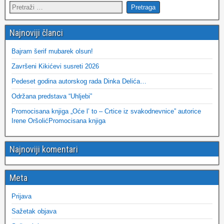
Najnoviji članci
Bajram šerif mubarek olsun!
Završeni Kikićevi susreti 2026
Pedeset godina autorskog rada Dinka Delića…
Održana predstava “Uhljebi”
Promocisana knjiga „Oće l’ to – Crtice iz svakodnevnice” autorice
Irene OršolićPromocisana knjiga
Najnoviji komentari
Meta
Prijava
Sažetak objava