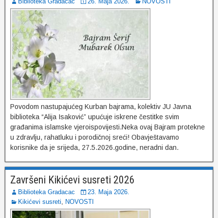
Biblioteka Gradacac
26. Maja 2026.
NOVOSTI
Povodom nastupajućeg Kurban bajrama, kolektiv JU Javna
biblioteka “Alija Isaković” upućuje iskrene čestitke svim
građanima islamske vjeroispovijesti.Neka ovaj Bajram protekne
u zdravlju, rahatluku i porodičnoj sreći! Obavještavamo
korisnike da je srijeda, 27.5.2026.godine, neradni dan.
Završeni Kikićevi susreti 2026
Biblioteka Gradacac
23. Maja 2026.
Kikićevi susreti
,
NOVOSTI