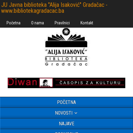
JU Javna biblioteka "Alija Isaković" Gradačac -
www.bibliotekagradacac.ba
Početna
O nama
Pravilnici
Kontakt
POČETNA
NOVOSTI
NAJAVE