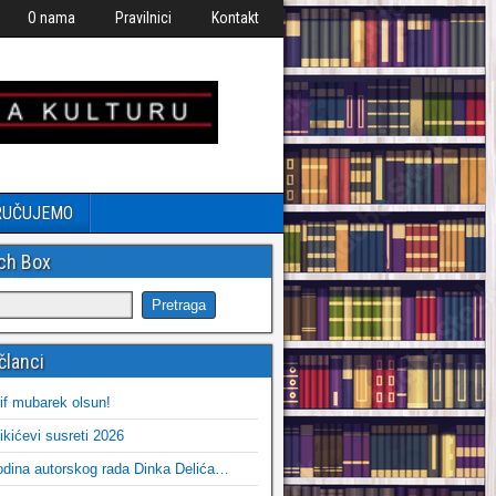
O nama
Pravilnici
Kontakt
RUČUJEMO
ch Box
članci
if mubarek olsun!
ikićevi susreti 2026
dina autorskog rada Dinka Delića…