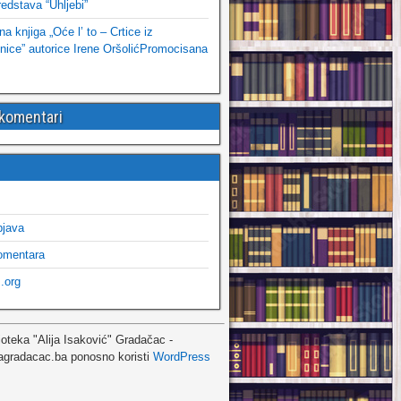
edstava “Uhljebi”
 knjiga „Oće l’ to – Crtice iz
ice” autorice Irene OršolićPromocisana
 komentari
bjava
omentara
.org
ioteka "Alija Isaković" Gradačac -
agradacac.ba ponosno koristi
WordPress