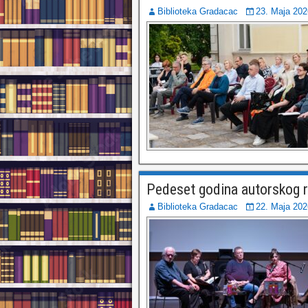
Biblioteka Gradacac
23. Maja 202
Pedeset godina autorskog 
Biblioteka Gradacac
22. Maja 202