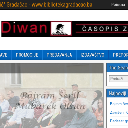
ović" Gradačac - www.bibliotekagradacac.ba
Početna
AVE
PROMOCIJE
PREDAVANJA
IZDAVAŠTVO
PREPO
The Sear
Najnoviji 
Bajram šer
Završeni K
Pedeset go