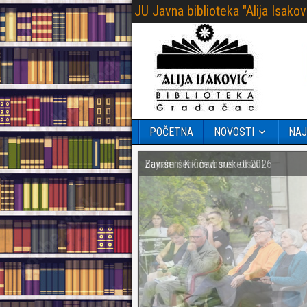
JU Javna biblioteka "Alija Isak
POČETNA
NOVOSTI
NAJ
Završeni Kikićevi susreti 2026