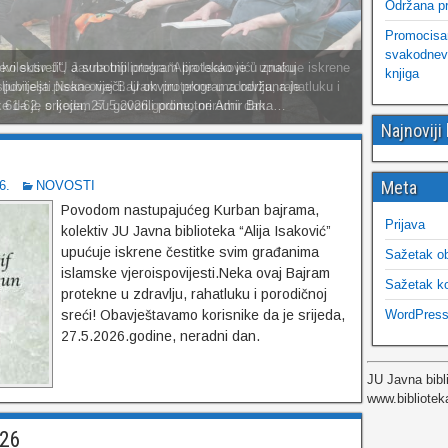
Održana pr
Promocisana
svakodnevn
evi susreti“, a subotnji program protekao je u znaku
knjiga
 ljubitelja pisane riječi. U okviru programa održana je
. 61-62, o kojem su govorili promotori Amir Brka…
Najnoviji
!
Meta
6.
NOVOSTI
Povodom nastupajućeg Kurban bajrama,
Prijava
kolektiv JU Javna biblioteka “Alija Isaković”
upućuje iskrene čestitke svim građanima
Sažetak o
islamske vjeroispovijesti.Neka ovaj Bajram
Sažetak k
protekne u zdravlju, rahatluku i porodičnoj
WordPress
sreći! Obavještavamo korisnike da je srijeda,
27.5.2026.godine, neradni dan.
JU Javna bibl
www.bibliotek
026