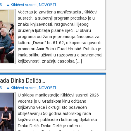
6.
Kikićevi susreti
,
NOVOSTI
Večeras je završena manifestacija „Kikićevi
susreti“, a subotnji program protekao je u
znaku književnosti, razgovora i lijepog
druženja ljubitelja pisane riječi. U okviru
programa održana je promocija časopisa za
kulturu „Diwan“ br. 61-62, o kojem su govorili
promotori Amir Brka i Fuad Hrustić. Publika je
imala priliku uživati u razgovoru o savremenoj
književnosti, značaju časopisa […]
rada Dinka Delića…
6.
Kikićevi susreti
,
NOVOSTI
U sklopu manifestacije Kikićevi susreti 2026
večeras je u Gradskom kinu održano
književno veče i okrugli sto posvećen
obilježavanju 50 godina autorskog rada
književnika, publiciste i kulturnog djelatnika
Dinko Delić. Dinko Delić je rođen u