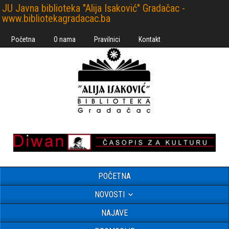
JU Javna biblioteka "Alija Isaković" Gradačac -
www.bibliotekagradacac.ba
Početna
O nama
Pravilnici
Kontakt
POČETNA
NOVOSTI
NAJAVE