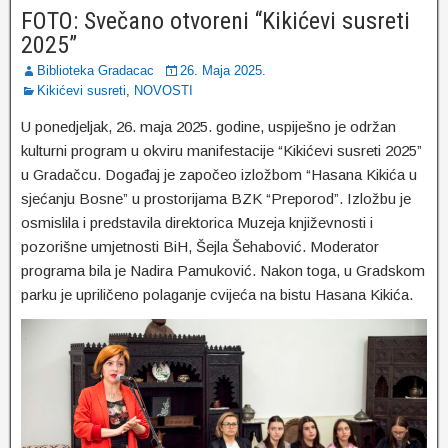
FOTO: Svečano otvoreni “Kikićevi susreti
2025”
Biblioteka Gradacac
26. Maja 2025.
Kikićevi susreti
,
NOVOSTI
U ponedjeljak, 26. maja 2025. godine, uspiješno je održan
kulturni program u okviru manifestacije “Kikićevi susreti 2025”
u Gradačcu. Događaj je započeo izložbom “Hasana Kikića u
sjećanju Bosne” u prostorijama BZK “Preporod”. Izložbu je
osmislila i predstavila direktorica Muzeja književnosti i
pozorišne umjetnosti BiH, Šejla Šehabović. Moderator
programa bila je Nadira Pamuković. Nakon toga, u Gradskom
parku je upriličeno polaganje cvijeća na bistu Hasana Kikića.