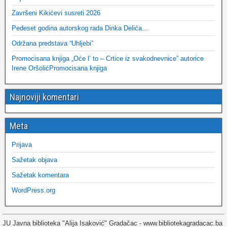
Završeni Kikićevi susreti 2026
Pedeset godina autorskog rada Dinka Delića…
Održana predstava “Uhljebi”
Promocisana knjiga „Oće l’ to – Crtice iz svakodnevnice” autorice
Irene OršolićPromocisana knjiga
Najnoviji komentari
Meta
Prijava
Sažetak objava
Sažetak komentara
WordPress.org
JU Javna biblioteka "Alija Isaković" Gradačac - www.bibliotekagradacac.ba