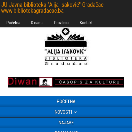
JU Javna biblioteka "Alija Isaković" Gradačac -
www.bibliotekagradacac.ba
Početna
O nama
Pravilnici
Kontakt
POČETNA
NOVOSTI
NAJAVE