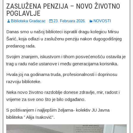
ZASLUŽENA PENZIJA – NOVO ŽIVOTNO
POGLAVLJE
Biblioteka Gradacac
23. Februara 2026.
NOVOSTI
Danas smo u našoj biblioteci ispratili dragu kolegicu Mirsu
Šarić, koja odlazi u zasluženu penziju nakon dugogodišnjeg
predanog rada.
Svojim znanjem, iskustvom i tihom posvećenošću ostavila je
trag u radu naše ustanove i među generacijama korisnika.
Hvala joj na godinama truda, profesionalnosti i doprinosu
razvoju biblioteke.
Neka novo životno razdoblje donese zdravlje, mir, radost i
vrijeme za sve ono što je bilo odgađano.
S poštivanjem i najljepšim željama- kolektiv JU Javna
bibliiteka ” Alija Isaković”.