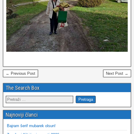
← Previous Post
Next Post →
The Search Box
Najnoviji članci
Bajram šerif mubarek olsun!