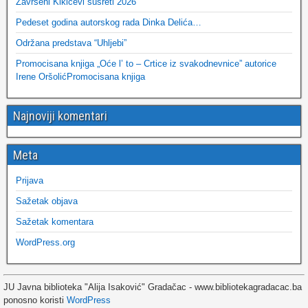
Završeni Kikićevi susreti 2026
Pedeset godina autorskog rada Dinka Delića…
Održana predstava “Uhljebi”
Promocisana knjiga „Oće l’ to – Crtice iz svakodnevnice” autorice
Irene OršolićPromocisana knjiga
Najnoviji komentari
Meta
Prijava
Sažetak objava
Sažetak komentara
WordPress.org
JU Javna biblioteka "Alija Isaković" Gradačac - www.bibliotekagradacac.ba
ponosno koristi
WordPress