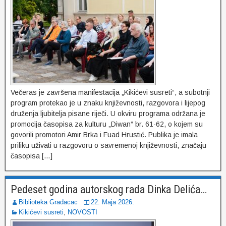
Večeras je završena manifestacija „Kikićevi susreti“, a subotnji
program protekao je u znaku književnosti, razgovora i lijepog
druženja ljubitelja pisane riječi. U okviru programa održana je
promocija časopisa za kulturu „Diwan“ br. 61-62, o kojem su
govorili promotori Amir Brka i Fuad Hrustić. Publika je imala
priliku uživati u razgovoru o savremenoj književnosti, značaju
časopisa […]
Pedeset godina autorskog rada Dinka Delića…
Biblioteka Gradacac
22. Maja 2026.
Kikićevi susreti
,
NOVOSTI