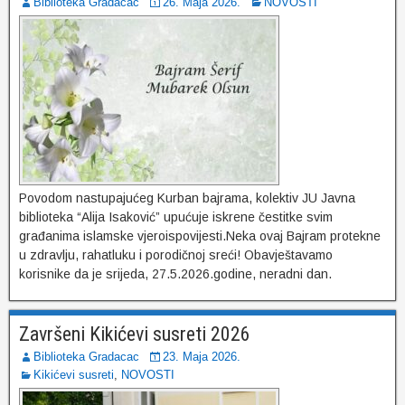
Biblioteka Gradacac
26. Maja 2026.
NOVOSTI
Povodom nastupajućeg Kurban bajrama, kolektiv JU Javna
biblioteka “Alija Isaković” upućuje iskrene čestitke svim
građanima islamske vjeroispovijesti.Neka ovaj Bajram protekne
u zdravlju, rahatluku i porodičnoj sreći! Obavještavamo
korisnike da je srijeda, 27.5.2026.godine, neradni dan.
Završeni Kikićevi susreti 2026
Biblioteka Gradacac
23. Maja 2026.
Kikićevi susreti
,
NOVOSTI