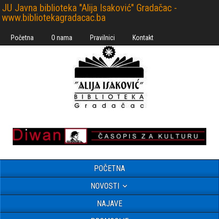
JU Javna biblioteka "Alija Isaković" Gradačac -
www.bibliotekagradacac.ba
Početna
O nama
Pravilnici
Kontakt
POČETNA
NOVOSTI
NAJAVE