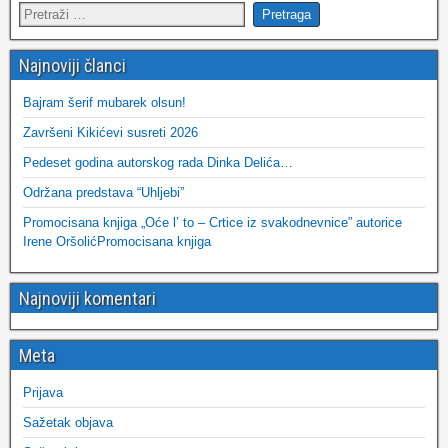
Najnoviji članci
Bajram šerif mubarek olsun!
Završeni Kikićevi susreti 2026
Pedeset godina autorskog rada Dinka Delića…
Održana predstava “Uhljebi”
Promocisana knjiga „Oće l’ to – Crtice iz svakodnevnice” autorice
Irene OršolićPromocisana knjiga
Najnoviji komentari
Meta
Prijava
Sažetak objava