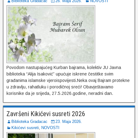
Biblioteka Gradacac
26. Maja 2026.
NOVOSTI
Povodom nastupajućeg Kurban bajrama, kolektiv JU Javna
biblioteka “Alija Isaković” upućuje iskrene čestitke svim
građanima islamske vjeroispovijesti.Neka ovaj Bajram protekne
u zdravlju, rahatluku i porodičnoj sreći! Obavještavamo
korisnike da je srijeda, 27.5.2026.godine, neradni dan.
Završeni Kikićevi susreti 2026
Biblioteka Gradacac
23. Maja 2026.
Kikićevi susreti
,
NOVOSTI