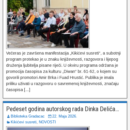
Večeras je završena manifestacija „Kikićevi susreti“, a subotnji
program protekao je u znaku književnosti, razgovora i lijepog
druženja ljubitelja pisane riječi. U okviru programa održana je
promocija časopisa za kulturu „Diwan“ br. 61-62, o kojem su
govorili promotori Amir Brka i Fuad Hrustić. Publika je imala
priliku uživati u razgovoru o savremenoj književnosti, značaju
časopisa […]
Pedeset godina autorskog rada Dinka Delića…
Biblioteka Gradacac
22. Maja 2026.
Kikićevi susreti
,
NOVOSTI