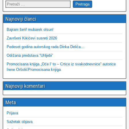
Najnoviji članci
Bajram šerif mubarek olsun!
Završeni Kikićevi susreti 2026
Pedeset godina autorskog rada Dinka Delića…
Održana predstava “Uhljebi”
Promocisana knjiga „Oće l’ to – Crtice iz svakodnevnice” autorice
Irene OršolićPromocisana knjiga
Najnoviji komentari
Meta
Prijava
Sažetak objava