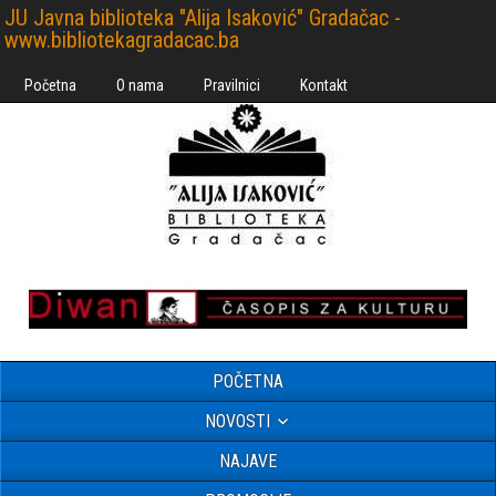
JU Javna biblioteka "Alija Isaković" Gradačac -
www.bibliotekagradacac.ba
Početna
O nama
Pravilnici
Kontakt
POČETNA
NOVOSTI
NAJAVE