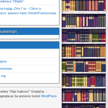
edstava “Uhljebi”
 knjiga „Oće l’ to – Crtice iz
ice” autorice Irene OršolićPromocisana
 komentari
bjava
omentara
.org
ioteka "Alija Isaković" Gradačac -
agradacac.ba ponosno koristi
WordPress