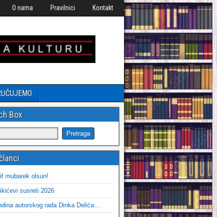
O nama
Pravilnici
Kontakt
RUČUJEMO
ch Box
članci
if mubarek olsun!
ikićevi susreti 2026
dina autorskog rada Dinka Delića…