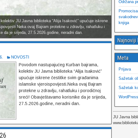
Održana pr
Promocisana
svakodnevn
lektiv JU Javna biblioteka “Alija Isaković” upućuje iskrene
evi susreti“, a subotnji program protekao je u znaku
knjiga
povijesti.Neka ovaj Bajram protekne u zdravlju, rahatluku i
 ljubitelja pisane riječi. U okviru programa održana je
e da je srijeda, 27.5.2026.godine, neradni dan.
. 61-62, o kojem su govorili promotori Amir Brka…
Najnoviji
!
Meta
6.
NOVOSTI
Povodom nastupajućeg Kurban bajrama,
Prijava
kolektiv JU Javna biblioteka “Alija Isaković”
upućuje iskrene čestitke svim građanima
Sažetak o
islamske vjeroispovijesti.Neka ovaj Bajram
Sažetak k
protekne u zdravlju, rahatluku i porodičnoj
WordPress
sreći! Obavještavamo korisnike da je srijeda,
27.5.2026.godine, neradni dan.
JU Javna bibl
www.bibliotek
026