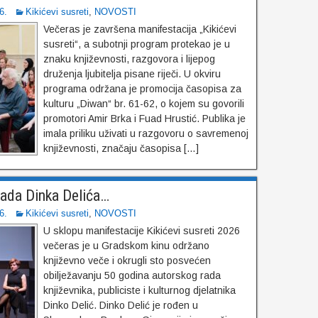
6.
Kikićevi susreti
,
NOVOSTI
Večeras je završena manifestacija „Kikićevi
susreti“, a subotnji program protekao je u
znaku književnosti, razgovora i lijepog
druženja ljubitelja pisane riječi. U okviru
programa održana je promocija časopisa za
kulturu „Diwan“ br. 61-62, o kojem su govorili
promotori Amir Brka i Fuad Hrustić. Publika je
imala priliku uživati u razgovoru o savremenoj
književnosti, značaju časopisa […]
rada Dinka Delića…
6.
Kikićevi susreti
,
NOVOSTI
U sklopu manifestacije Kikićevi susreti 2026
večeras je u Gradskom kinu održano
književno veče i okrugli sto posvećen
obilježavanju 50 godina autorskog rada
književnika, publiciste i kulturnog djelatnika
Dinko Delić. Dinko Delić je rođen u