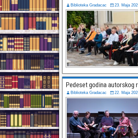
Biblioteka Gradacac
23. Maja 202
Pedeset godina autorskog 
Biblioteka Gradacac
22. Maja 202