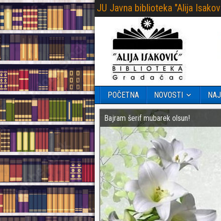
JU Javna biblioteka "Alija Isak
POČETNA
NOVOSTI
NAJ
Bajram šerif mubarek olsun!
Završeni Kikićevi susreti 2026