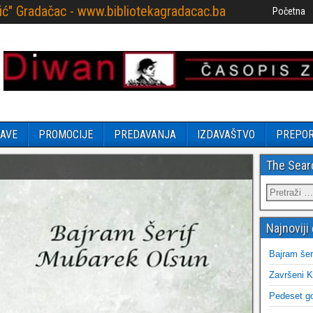
ović" Gradačac - www.bibliotekagradacac.ba
Početna
AVE
PROMOCIJE
PREDAVANJA
IZDAVAŠTVO
PREPO
The Sear
Najnoviji 
Bajram šer
Završeni K
Pedeset go