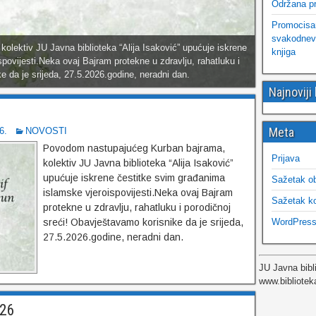
Održana pr
Promocisana
svakodnevn
lektiv JU Javna biblioteka “Alija Isaković” upućuje iskrene
evi susreti“, a subotnji program protekao je u znaku
knjiga
povijesti.Neka ovaj Bajram protekne u zdravlju, rahatluku i
 ljubitelja pisane riječi. U okviru programa održana je
e da je srijeda, 27.5.2026.godine, neradni dan.
. 61-62, o kojem su govorili promotori Amir Brka…
Najnoviji
!
Meta
6.
NOVOSTI
Povodom nastupajućeg Kurban bajrama,
Prijava
kolektiv JU Javna biblioteka “Alija Isaković”
upućuje iskrene čestitke svim građanima
Sažetak o
islamske vjeroispovijesti.Neka ovaj Bajram
Sažetak k
protekne u zdravlju, rahatluku i porodičnoj
WordPress
sreći! Obavještavamo korisnike da je srijeda,
27.5.2026.godine, neradni dan.
JU Javna bibl
www.bibliotek
026