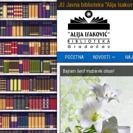
JU Javna biblioteka "Alija Isak
POČETNA
NOVOSTI
NAJ
Bajram šerif mubarek olsun!
Završeni Kikićevi susreti 2026