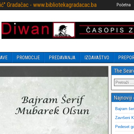
ović" Gradačac - www.bibliotekagradacac.ba
Početna
AVE
PROMOCIJE
PREDAVANJA
IZDAVAŠTVO
PREPO
The Sear
Najnoviji 
Bajram šer
Završeni K
Pedeset go