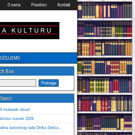
O nama
Pravilnici
Kontakt
RUČUJEMO
ch Box
članci
if mubarek olsun!
ikićevi susreti 2026
dina autorskog rada Dinka Delića…