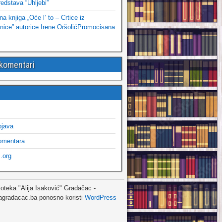
edstava “Uhljebi”
 knjiga „Oće l’ to – Crtice iz
ice” autorice Irene OršolićPromocisana
 komentari
bjava
omentara
.org
ioteka "Alija Isaković" Gradačac -
agradacac.ba ponosno koristi
WordPress