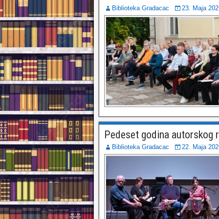
Biblioteka Gradacac
23. Maja 202
Pedeset godina autorskog 
Biblioteka Gradacac
22. Maja 202