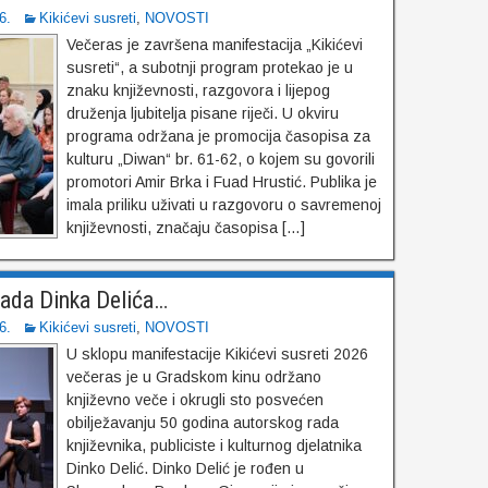
6.
Kikićevi susreti
,
NOVOSTI
Večeras je završena manifestacija „Kikićevi
susreti“, a subotnji program protekao je u
znaku književnosti, razgovora i lijepog
druženja ljubitelja pisane riječi. U okviru
programa održana je promocija časopisa za
kulturu „Diwan“ br. 61-62, o kojem su govorili
promotori Amir Brka i Fuad Hrustić. Publika je
imala priliku uživati u razgovoru o savremenoj
književnosti, značaju časopisa […]
rada Dinka Delića…
6.
Kikićevi susreti
,
NOVOSTI
U sklopu manifestacije Kikićevi susreti 2026
večeras je u Gradskom kinu održano
književno veče i okrugli sto posvećen
obilježavanju 50 godina autorskog rada
književnika, publiciste i kulturnog djelatnika
Dinko Delić. Dinko Delić je rođen u