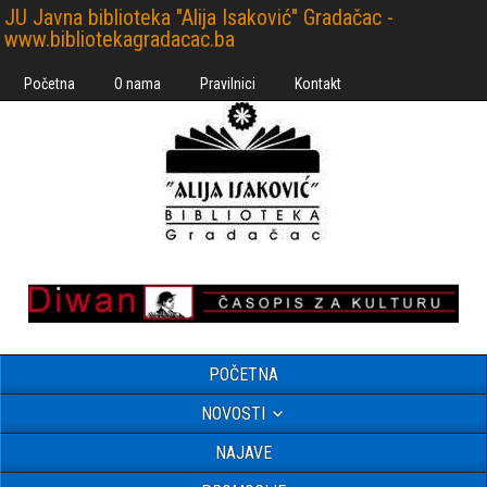
JU Javna biblioteka "Alija Isaković" Gradačac -
www.bibliotekagradacac.ba
Početna
O nama
Pravilnici
Kontakt
POČETNA
NOVOSTI
NAJAVE