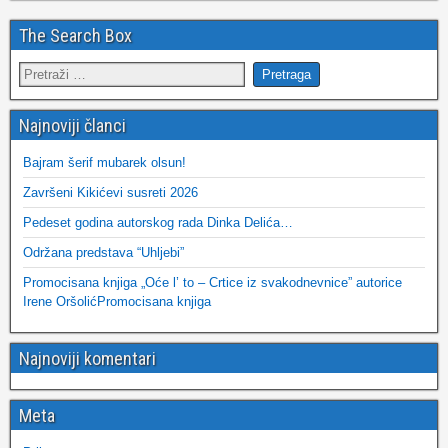
The Search Box
Najnoviji članci
Bajram šerif mubarek olsun!
Završeni Kikićevi susreti 2026
Pedeset godina autorskog rada Dinka Delića…
Održana predstava “Uhljebi”
Promocisana knjiga „Oće l’ to – Crtice iz svakodnevnice” autorice
Irene OršolićPromocisana knjiga
Najnoviji komentari
Meta