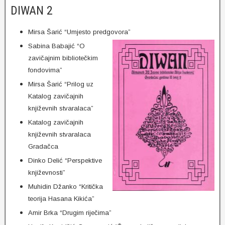
DIWAN 2
Mirsa Šarić “Umjesto predgovora”
Sabina Babajić “O
zavičajnim bibliotečkim
fondovima”
Mirsa Šarić “Prilog uz
Katalog zavičajnih
književnih stvaralaca”
Katalog zavičajnih
književnih stvaralaca
Gradačca
Dinko Delić “Perspektive
književnosti”
Muhidin Džanko “Kritička
teorija Hasana Kikića”
Amir Brka “Drugim riječima”