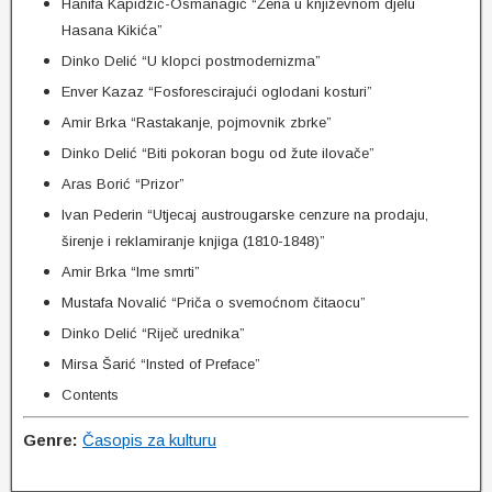
Hanifa Kapidžić-Osmanagić “Žena u književnom djelu
Hasana Kikića”
Dinko Delić “U klopci postmodernizma”
Enver Kazaz “Fosforescirajući oglodani kosturi”
Amir Brka “Rastakanje, pojmovnik zbrke”
Dinko Delić “Biti pokoran bogu od žute ilovače”
Aras Borić “Prizor”
Ivan Pederin “Utjecaj austrougarske cenzure na prodaju,
širenje i reklamiranje knjiga (1810-1848)”
Amir Brka “Ime smrti”
Mustafa Novalić “Priča o svemoćnom čitaocu”
Dinko Delić “Riječ urednika”
Mirsa Šarić “Insted of Preface”
Contents
Genre:
Časopis za kulturu