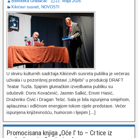
Biblioteka Gradacac
21. Maja 2026.
Kikićevi susreti
,
NOVOSTI
U okviru kulturnih sadržaja Kikićevih susreta publika je večeras
uživala i u pozorišnoj predstavi „Uhljebi” u produkciji DRAFT
Teatar Tuzla. Sjajnim glumačkim izvedbama publiku su
oduševili: Doris Kovačević, Jasmin Salkić, Enver Hasić,
Draženko Ćivić i Dragan Tešić. Sala je bila ispunjena smijehom,
aplauzima i odličnom energijom tokom cijele predstave. Večer
ispunjena književnošću, humorom i lijepim […]
Promocisana knjiga „Oće l’ to – Crtice iz