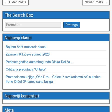
← Older Posts
Newer Posts →
The Search Box
Najnoviji članci
Bajram šerif mubarek olsun!
Završeni Kikićevi susreti 2026
Pedeset godina autorskog rada Dinka Delića…
Održana predstava “Uhljebi”
Promocisana knjiga „Oće l’ to – Crtice iz svakodnevnice” autorice
Irene OršolićPromocisana knjiga
Najnoviji komentari
Meta