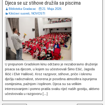
Djeca se uz stihove družila sa piscima
Biblioteka Gradacac
21. Maja 2026.
Kikićevi susreti
,
NOVOSTI
U prepunom Gradskom kinu održano je nezaboravno druženje
pisaca sa djecom, u kojem su učestvovali Šimo Ešić, Jagoda
Iličić i Elvir Halilović. Kroz razgovor, stihove, priče i iskrenu
dječiju radoznalost, stvorena je posebna atmosfera ispunjena
osmijesima, pažnjom i toplinom. Djeca su sa velikim
interesovanjem i pomno pratila svaku riječ naših gostiju, aktivno
učestvovala u razgovoru […]