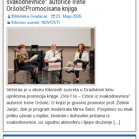
svakodnevnice” autorice Irene
OršolićPromocisana knjiga
Biblioteka Gradacac
21. Maja 2026.
Kikićevi susreti
,
NOVOSTI
Večeras je u okviru Kikićevih susreta u Gradskom kinu
upriličena promocija knjige „Oće l’ to – Crtice iz svakodnevnice”
autorice Irene Oršolić. O knjizi je govorio promotor prof. Želimir
Janjić, dok je program moderirala Mirsa Šarić. Posjetioci su imali
priliku uživati u toplim, životnim i duhovitim pričama iz
svakodnevnice, uz ugodnu atmosferu i lijepo druženje […]