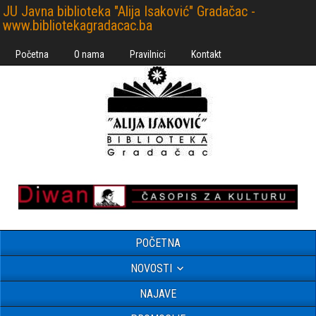
JU Javna biblioteka "Alija Isaković" Gradačac -
www.bibliotekagradacac.ba
Početna
O nama
Pravilnici
Kontakt
POČETNA
NOVOSTI
NAJAVE