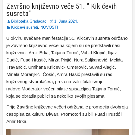
Završno književno veče 51. ” Kikićevih
susreta”
Biblioteka Gradacac
1. Juna 2024.
Kikićevi susreti
,
NOVOSTI
U okviru svečane manifestacije 51. Kikićevih susreta održano
je Završno književno veče na kojem su se predstavili naši
književnici. Amir Brka, Tatjana Tomić, Vahid Klopić, Ilijaz
Dudić, Fuad Hrustić, Mirza Pinjić, Nura Suljkanović, Melida
Travančić, Umihana Krličević- Omerović, Suvad Alagić,
Minela Moranjkić- Ćosić, Amra Hasić prestavili su rad
književnog stvaralaštva, prezentovali i čitali svoje
radove.Moderator večeri bila je spisateljica Tatjana Tomić,
koja se obratila publici sa nekoliko svojih pjesama.
Prije Završne književne večeri održana je promocija dvobroja
časopisa za kulturu Diwan. Promotori su bili Fuad Hrustić i
Amir Brka.