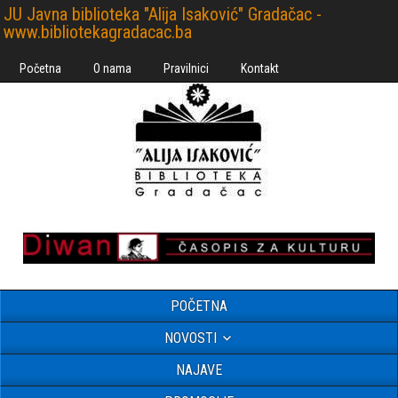
JU Javna biblioteka "Alija Isaković" Gradačac -
www.bibliotekagradacac.ba
Početna
O nama
Pravilnici
Kontakt
POČETNA
NOVOSTI
NAJAVE