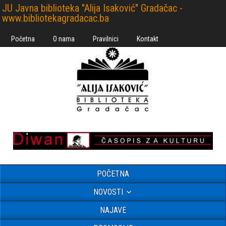
JU Javna biblioteka "Alija Isaković" Gradačac -
www.bibliotekagradacac.ba
Početna
O nama
Pravilnici
Kontakt
POČETNA
NOVOSTI
NAJAVE