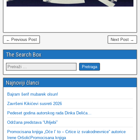
← Previous Post
Next Post →
The Search Box
Najnoviji članci
Bajram šerif mubarek olsun!
Završeni Kikićevi susreti 2026
Pedeset godina autorskog rada Dinka Delića…
Održana predstava “Uhljebi”
Promocisana knjiga „Oće l’ to – Crtice iz svakodnevnice” autorice
Irene OršolićPromocisana knjiga