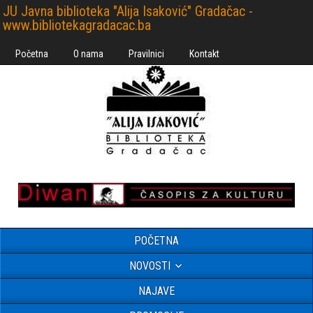
JU Javna biblioteka "Alija Isaković" Gradačac -
www.bibliotekagradacac.ba
Početna
O nama
Pravilnici
Kontakt
POČETNA
NOVOSTI
NAJAVE