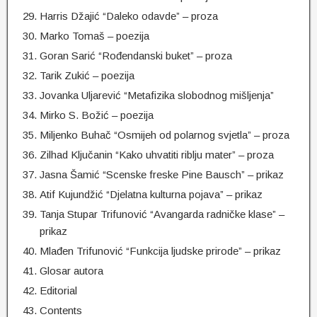
Harris Džajić “Daleko odavde” – proza
Marko Tomaš – poezija
Goran Sarić “Rođendanski buket” – proza
Tarik Zukić – poezija
Jovanka Uljarević “Metafizika slobodnog mišljenja”
Mirko S. Božić – poezija
Miljenko Buhač “Osmijeh od polarnog svjetla” – proza
Zilhad Ključanin “Kako uhvatiti riblju mater” – proza
Jasna Šamić “Scenske freske Pine Bausch” – prikaz
Atif Kujundžić “Djelatna kulturna pojava” – prikaz
Tanja Stupar Trifunović “Avangarda radničke klase” –
prikaz
Mlađen Trifunović “Funkcija ljudske prirode” – prikaz
Glosar autora
Editorial
Contents