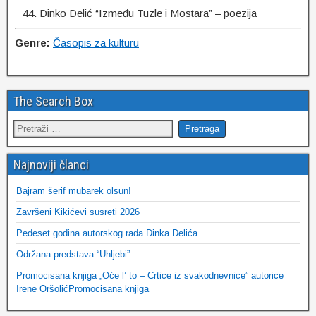
Dinko Delić “Između Tuzle i Mostara” – poezija
Genre:
Časopis za kulturu
The Search Box
Najnoviji članci
Bajram šerif mubarek olsun!
Završeni Kikićevi susreti 2026
Pedeset godina autorskog rada Dinka Delića…
Održana predstava “Uhljebi”
Promocisana knjiga „Oće l’ to – Crtice iz svakodnevnice” autorice
Irene OršolićPromocisana knjiga