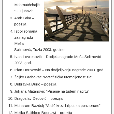
Mahmutćehajić
“O Ljubavi”
Amir Brka –
poezija
Izbor romana
za nagradu
Meša
Selimović, Tuzla 2003. godine
Ivan Lovrenović – Dodjela nagrade Meša Selimović
2003. god.
Irfan Horozović – Na dodjeljivanju nagrade 2003. god.
Željko Grahovac “Metafizička utemeljenost zla”
Dubravka Đurić – poezija
Julijana Matanović “Pisanje na tuđem nacrtu”
Dragoslav Dedović – poezija
Muharem Bazdulj “Vodič kroz Liliput za penzionere”
Melika Salihbeg Bosnawi – poezija