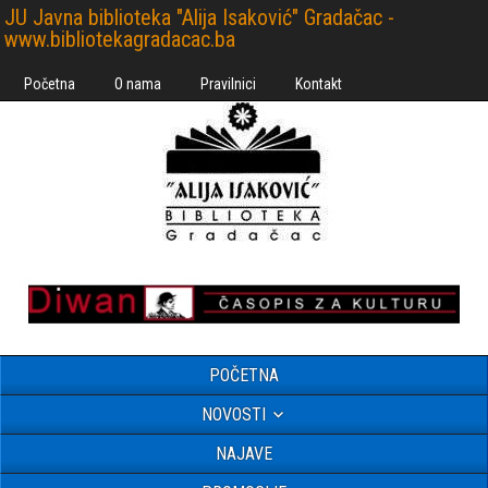
JU Javna biblioteka "Alija Isaković" Gradačac -
www.bibliotekagradacac.ba
Početna
O nama
Pravilnici
Kontakt
POČETNA
NOVOSTI
NAJAVE