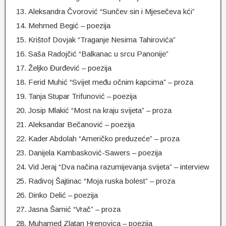
Aleksandra Čvorović “Sunčev sin i Mjesečeva kći”
Mehmed Begić – poezija
Krištof Dovjak “Traganje Nesima Tahirovića”
Saša Radojčić “Balkanac u srcu Panonije”
Željko Đurđević – poezija
Ferid Muhić “Svijet među očnim kapcima” – proza
Tanja Stupar Trifunović – poezija
Josip Mlakić “Most na kraju svijeta” – proza
Aleksandar Bečanović – poezija
Kader Abdolah “Američko preduzeće” – proza
Danijela Kambasković-Sawers – poezija
Vid Jeraj “Dva načina razumijevanja svijeta” – interview
Radivoj Šajtinac “Moja ruska bolest” – proza
Dinko Delić – poezija
Jasna Šamić “Vrač” – proza
Muhamed Zlatan Hrenovica – poezija