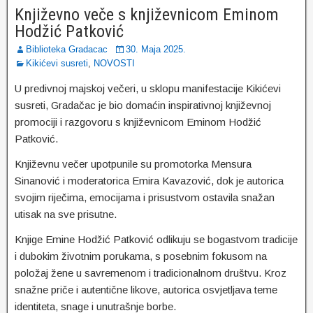
Književno veče s književnicom Eminom
Hodžić Patković
Biblioteka Gradacac
30. Maja 2025.
Kikićevi susreti
,
NOVOSTI
U predivnoj majskoj večeri, u sklopu manifestacije Kikićevi
susreti, Gradačac je bio domaćin inspirativnoj književnoj
promociji i razgovoru s književnicom Eminom
Hodžić
Patković.
Književnu večer upotpunile su promotorka Mensura
Sinanović i moderatorica Emira Kavazović, dok je autorica
svojim riječima, emocijama i prisustvom ostavila snažan
utisak na sve prisutne.
Knjige Emine Hodžić Patković odlikuju se bogastvom tradicije
i dubokim životnim porukama, s posebnim fokusom na
položaj žene u savremenom i tradicionalnom društvu. Kroz
snažne priče i autentične likove, autorica osvjetljava teme
identiteta, snage i unutrašnje borbe.