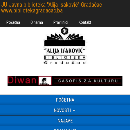
JU Javna biblioteka "Alija Isaković" Gradačac -
www.bibliotekagradacac.ba
Početna
O nama
Pravilnici
Kontakt
POČETNA
NOVOSTI
NAJAVE