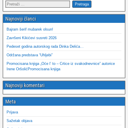
Najnoviji članci
Bajram šerif mubarek olsun!
Završeni Kikićevi susreti 2026
Pedeset godina autorskog rada Dinka Delića…
Održana predstava “Uhljebi”
Promocisana knjiga „Oće l’ to – Crtice iz svakodnevnice” autorice
Irene OršolićPromocisana knjiga
Najnoviji komentari
Meta
Prijava
Sažetak objava