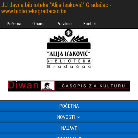
JU Javna biblioteka "Alija Isaković" Gradačac -
www.bibliotekagradacac.ba
Početna
O nama
Pravilnici
Kontakt
POČETNA
NOVOSTI
NAJAVE