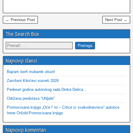
← Previous Post
Next Post →
The Search Box
Najnoviji članci
Bajram šerif mubarek olsun!
Završeni Kikićevi susreti 2026
Pedeset godina autorskog rada Dinka Delića…
Održana predstava “Uhljebi”
Promocisana knjiga „Oće l’ to – Crtice iz svakodnevnice” autorice
Irene OršolićPromocisana knjiga
Najnoviji komentari