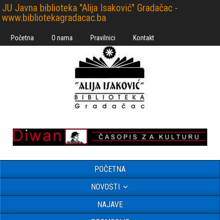
JU Javna biblioteka "Alija Isaković" Gradačac -
www.bibliotekagradacac.ba
Početna
O nama
Pravilnici
Kontakt
POČETNA
NOVOSTI
NAJAVE