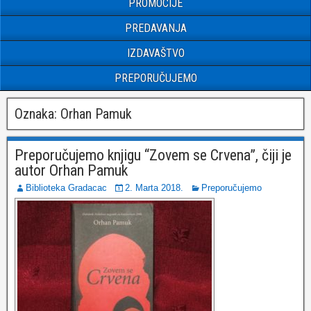
PROMOCIJE
PREDAVANJA
IZDAVAŠTVO
PREPORUČUJEMO
Oznaka:
Orhan Pamuk
Preporučujemo knjigu “Zovem se Crvena”, čiji je
autor Orhan Pamuk
Biblioteka Gradacac
2. Marta 2018.
Preporučujemo