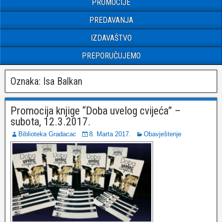
PROMOCIJE
PREDAVANJA
IZDAVAŠTVO
PREPORUČUJEMO
Oznaka:
Isa Balkan
Promocija knjige “Doba uvelog cvijeća” –
subota, 12.3.2017.
Biblioteka Gradacac
8. Marta 2017.
Obavještenje