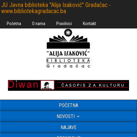
JU Javna biblioteka "Alija Isaković" Gradačac -
www.bibliotekagradacac.ba
Početna
O nama
Pravilnici
Kontakt
POČETNA
NOVOSTI
NAJAVE