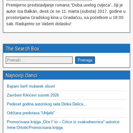
Premijerno predstavljanje romana “Doba uvelog cvijeća”, čiji je
autor Isa Balkan, desit će se 11. marta (subota) 2017. godine u
prostorijama Gradskog kina u Gradačcu, sa početkom u 18:00
sati. Radujemo se Vašem dolasku!
The Search Box
Najnoviji članci
Bajram šerif mubarek olsun!
Završeni Kikićevi susreti 2026
Pedeset godina autorskog rada Dinka Delića…
Održana predstava “Uhljebi”
Promocisana knjiga „Oće l’ to – Crtice iz svakodnevnice” autorice
Irene OršolićPromocisana knjiga