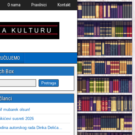
O nama
Pravilnici
Kontakt
RUČUJEMO
ch Box
članci
if mubarek olsun!
ikićevi susreti 2026
dina autorskog rada Dinka Delića…