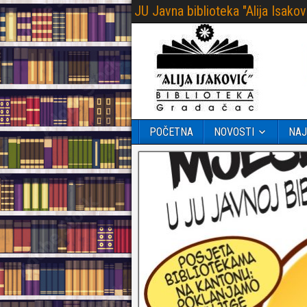
JU Javna biblioteka "Alija Isak
POČETNA
NOVOSTI
NAJ