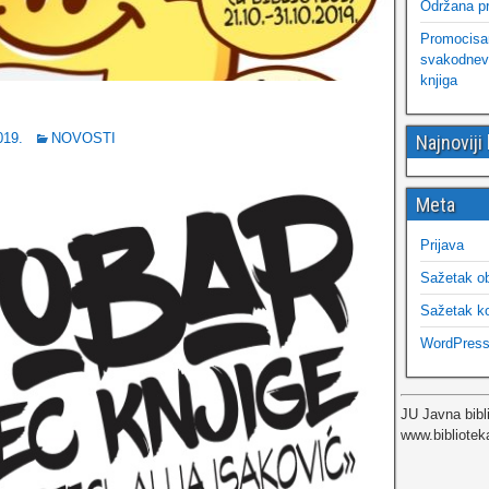
Održana pr
Promocisana
svakodnevn
knjiga
019.
NOVOSTI
Najnoviji
Meta
Prijava
Sažetak o
Sažetak k
WordPress
JU Javna bibl
www.bibliotek