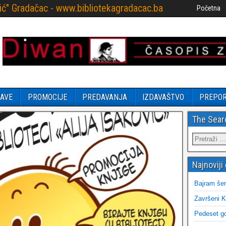
ović" Gradačac - www.bibliotekagradacac.ba
Početna
AVE
PROMOCIJE
PREDAVANJA
IZDAVAŠTVO
PREPO
The Sear
Najnoviji 
Bajram šer
Završeni K
Pedeset go