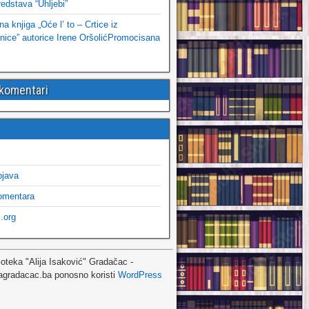
edstava “Uhljebi”
 knjiga „Oće l’ to – Crtice iz
ice” autorice Irene OršolićPromocisana
 komentari
bjava
omentara
.org
ioteka "Alija Isaković" Gradačac -
agradacac.ba ponosno koristi
WordPress