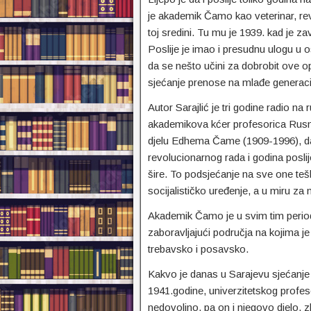
je akademik Čamo kao veterinar, rev
toj sredini. Tu mu je 1939. kad je za
Poslije je imao i presudnu ulogu u 
da se nešto učini za dobrobit ove op
sjećanje prenose na mlađe generaci
Autor Sarajlić je tri godine radio n
akademikova kćer profesorica Rusmira,
djelu Edhema Čame (1909-1996), da 
revolucionarnog rada i godina posli
šire. To podsjećanje na sve one teš
socijalističko uređenje, a u miru za n
Akademik Čamo je u svim tim perio
zaboravljajući područja na kojima 
trebavsko i posavsko.
Kakvo je danas u Sarajevu sjećanje
1941.godine, univerzitetskog prof
nedovoljno, pa on i njegovo djelo, z