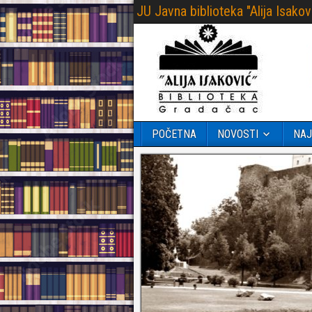
JU Javna biblioteka "Alija Isak
POČETNA
NOVOSTI
NAJ