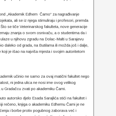
 Fond „Akademik Edhem Čamo“ za nagrađivanje
jekata, ali se iz njega stimuliraju i profesori, premda
. Što se tiče Veterinarskog fakulteta, nove generacije
 nemaju znanja o svom osnivaču, a o studentima da i
i ulaze u njihovu zgradu na Dolac-Malti u Sarajevu
bio daleko od grada, na Butilama ili možda još i dalje,
koji je išao na najviša mjesta i svojim autoritetom
Akademik učinio ne samo za ovaj matični fakultet nego
ažalost, ni jedna ulica ne nosi ime ovog velikog
ca u Gradačcu zvati po akademiku Čami.
autorsko djelo Esada Sarajlića stići na fakultet i
ociji rečeno, knjiga o akademiku Edhemu Čami je ne
ćenja i borbe protiv pogubnog zaborava već i