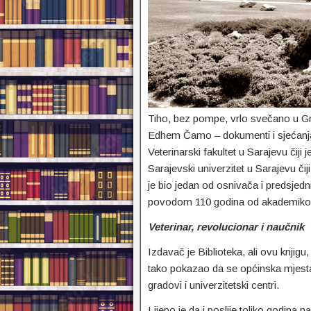
Tiho, bez pompe, vrlo svečano u G
Edhem Čamo – dokumenti i sjećanja“ 
Veterinarski fakultet u Sarajevu čiji
Sarajevski univerzitet u Sarajevu čiji
je bio jedan od osnivača i predsjedn
povodom 110 godina od akademiko
Veterinar, revolucionar i naučnik
Izdavač je Biblioteka, ali ovu knjig
tako pokazao da se općinska mjesta 
gradovi i univerzitetski centri.
Lijepo je da i poslije toliko godina