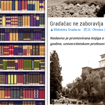
Gradačac ne zaboravlja
Biblioteka Gradacac
15. Oktobra 
Nedavno je promovirana knjiga o 
godine, univerzitetskom profeso