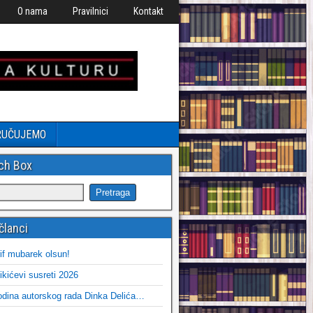
O nama
Pravilnici
Kontakt
RUČUJEMO
ch Box
članci
if mubarek olsun!
ikićevi susreti 2026
dina autorskog rada Dinka Delića…