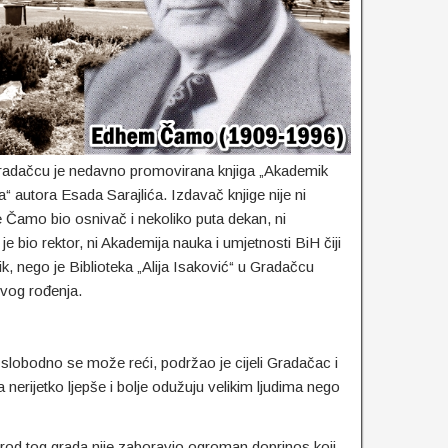
radačcu je nedavno promovirana knjiga „Akademik
autora Esada Sarajlića. Izdavač knjige nije ni
 je Čamo bio osnivač i nekoliko puta dekan, ni
 je bio rektor, ni Akademija nauka i umjetnosti BiH čiji
ik, nego je Biblioteka „Alija Isaković“ u Gradačcu
vog rođenja.
u, slobodno se može reći, podržao je cijeli Gradačac i
nerijetko ljepše i bolje odužuju velikim ljudima nego
 narod tog grada nije zaboravio ogroman doprinos koji