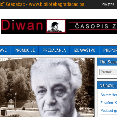
ović" Gradačac - www.bibliotekagradacac.ba
Početna
AVE
PROMOCIJE
PREDAVANJA
IZDAVAŠTVO
PREPO
The Sear
Najnoviji 
Bajram šer
Završeni K
Pedeset go