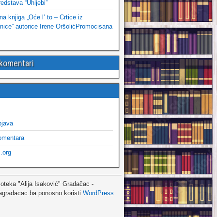
edstava “Uhljebi”
 knjiga „Oće l’ to – Crtice iz
ice” autorice Irene OršolićPromocisana
 komentari
bjava
omentara
.org
ioteka "Alija Isaković" Gradačac -
agradacac.ba ponosno koristi
WordPress