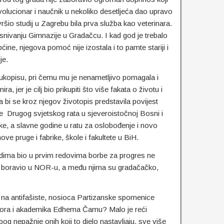
olucionar i naučnik u nekoliko desetljeća dao upravo
vršio studij u Zagrebu bila prva služba kao veterinara.
osnivanju Gimnazije u Gradačcu. I kad god je trebalo
ćine, njegova pomoć nije izostala i to pamte stariji i
je.
a rukopisu, pri čemu mu je nenametljivo pomagala i
 jer je cilj bio prikupiti što više fakata o životu i
bi se kroz njegov životopis predstavila povijest
je Drugog svjetskog rata u sjeveroistočnoj Bosni i
ke, a slavne godine u ratu za oslobođenje i novo
ove pruge i fabrike, škole i fakultete u BiH.
dima bio u prvim redovima borbe za progres ne
je boravio u NOR-u, a među njima su gradačačko,
 na antifašiste, nosioca Partizanske spomenice
esora i akademika Edhema Čamu? Malo je reći
bog nepažnje onih koji to djelo nastavljaju, sve više