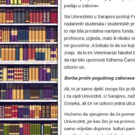
padaju u zaborav.
Na Univezitetu u Sarajevu postoji
nadarenih studenata i studentskih pro
to nije bila prvobitna namjera fonda
profesora, izgleda, malo ili nikako
ne govorimo. A trebalo bi da svi koj
znaju da bi im Veterinarski fakultet 
da nije bilo upornosti Edhema Čame 
izborio se.
Borba protiv pogubnog zaborava
Ali, to je samo djelić onoga što je 
i za cijeli Univezitet. U Sarajevu, n
čovjeka, ali će se uskoro jedna uli
Hoćemo da vjerujemo da će pomenuto 
Univerzitet, jer kao što je na prom
samo vrijedan doprinos kulturi pam