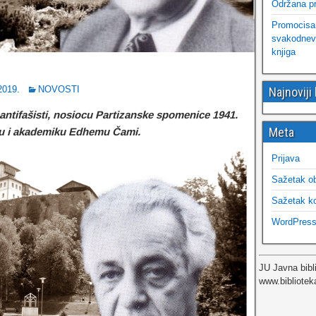
Održana pr
Promocisana
svakodnevn
knjiga
2019.
NOVOSTI
Najnoviji
antifašisti, nosiocu Partizanske spomenice 1941.
Meta
ru i akademiku Edhemu Čami.
Prijava
Sažetak o
Sažetak k
WordPress
JU Javna bibl
www.bibliotek